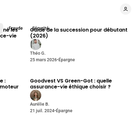
e lecture
9 min de lecture
Fraude
Sécurité
nné les
Guide de la succession pour débutant
nce-vie
(2026)
Théo G.
25 mars 2026
•
Épargne
e lecture
11 min de lecture
e :
Goodvest VS Green-Got : quelle
 moteur
assurance-vie éthique choisir ?
Aurélie B.
21 juil. 2024
•
Épargne