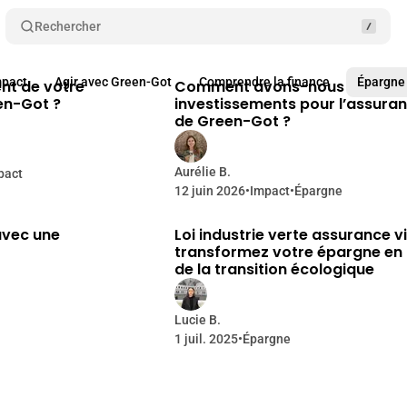
Rechercher
17 min de lecture
20 min d
Articles
mpact
Agir avec Green-Got
Comprendre la finance
Épargne
ent de votre
Comment avons-nous sélectio
en-Got ?
investissements pour l’assura
de Green-Got ?
Aurélie B.
pact
12 juin 2026
•
Impact
•
Épargne
7 min de lecture
10 min d
avec une
Loi industrie verte assurance vi
transformez votre épargne en
de la transition écologique
Lucie B.
1 juil. 2025
•
Épargne