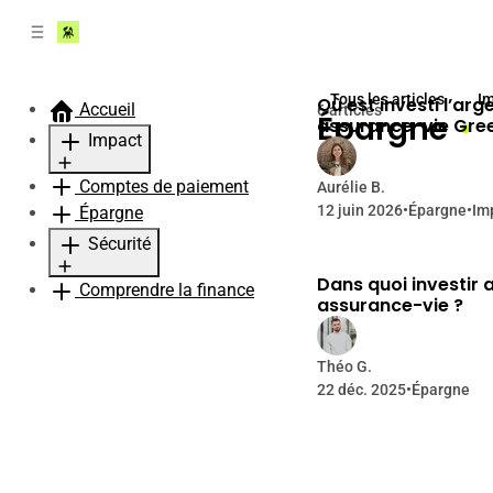
r
c
r
o
e
n
l
t
Tous les articles
I
Où est investi l’arg
a
Accueil
6 articles
e
Épargne
assurance-vie Gre
t
n
Impact
é
u
r
Comptes de paiement
Agir avec Green-Got
Aurélie B.
a
12 juin 2026
•
Épargne
•
Im
Épargne
l
e
Sécurité
Dans quoi investir 
Comprendre la finance
Fraude
assurance-vie ?
Théo G.
22 déc. 2025
•
Épargne