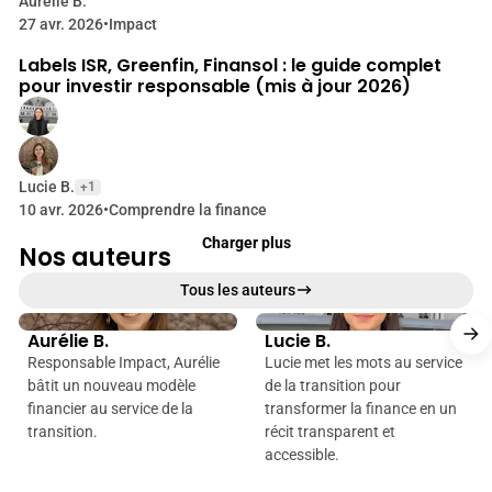
a
Aurélie B.
u
u
27 avr. 2026
•
Impact
13 min de lecture
r
d
Labels ISR, Greenfin, Finansol : le guide complet
a
pour investir responsable (mis à jour 2026)
-
n
c
F
e
i
-
v
Lucie B.
n
+1
i
10 avr. 2026
•
Comprendre la finance
a
e
Charger plus
Nos auteurs
G
n
r
c
Tous les auteurs
e
e
e
Aurélie B.
Lucie B.
n
-
Responsable Impact, Aurélie
Lucie met les mots au service
-
B
bâtit un nouveau modèle
de la transition pour
G
financier au service de la
transformer la finance en un
o
a
transition.
récit transparent et
t
n
accessible.
?