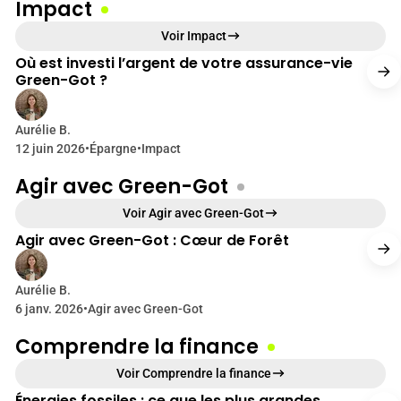
q
Impact
u
17 min de lecture
Voir Impact
e
Où est investi l’argent de votre assurance-vie
Green-Got ?
Aurélie B.
12 juin 2026
•
Épargne
•
Impact
Agir avec Green-Got
10 min de lecture
Voir Agir avec Green-Got
Agir avec Green-Got : Cœur de Forêt
Aurélie B.
6 janv. 2026
•
Agir avec Green-Got
Comprendre la finance
9 min de lecture
Voir Comprendre la finance
Énergies fossiles : ce que les plus grandes