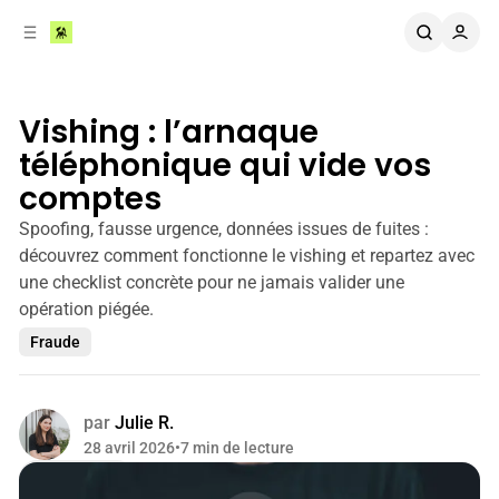
r
c
r
o
e
n
l
t
a
e
Vishing : l’arnaque
t
n
é
téléphonique qui vide vos
u
r
comptes
a
l
Spoofing, fausse urgence, données issues de fuites :
e
découvrez comment fonctionne le vishing et repartez avec
une checklist concrète pour ne jamais valider une
opération piégée.
Fraude
par
Julie R.
28 avril 2026
•
7 min de lecture
Partager