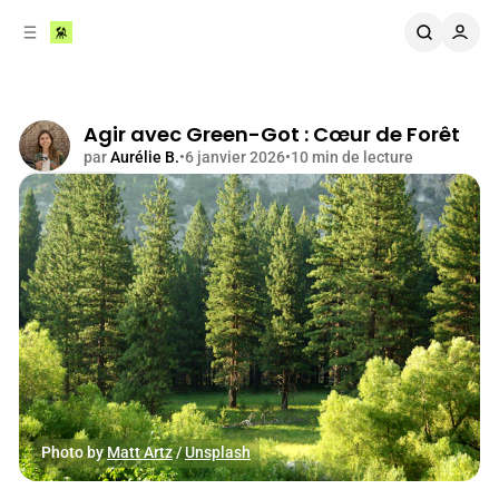
r
c
r
o
e
n
l
t
a
e
t
Agir avec Green-Got : Cœur de Forêt
n
é
par
Aurélie B.
•
6 janvier 2026
•
10 min de lecture
u
r
Partager
a
l
e
Photo by 
Matt Artz
 / 
Unsplash
Agir avec Green-Got