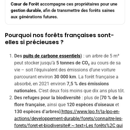
Cœur de Forêt
accompagne ces propriétaires pour une
gestion durable
, afin de transmettre des forêts saines
aux générations futures.
Pourquoi nos forêts françaises sont-
elles si précieuses ?
Des
puits de carbone essentiels
)
: un arbre de 5 m³
peut stocker jusqu’à
5 tonnes de CO₂
au cours de sa
vie – soit l’équivalent des émissions d’une voiture
parcourant environ
30 000 km
. La forêt française a
absorbé, en 2021 environ
7,5 % des émissions
nationales.
C’est deux fois moins que dix ans plus tôt.
Des refuges pour la biodiversité
: plus de [
70 % de la
flore française
, ainsi que
120 espèces d’oiseaux
et
130 espèces d’arbres
](
https://www.lpo.fr/la-lpo-en-
actions/developpement-durable/forets/connaitre-les-
forets/foret-et-biodiversite#:~:text=Les forêts%2C qui