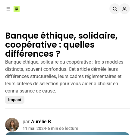
r
c
r
o
e
n
l
t
a
e
Banque éthique, solidaire,
t
n
é
coopérative : quelles
u
r
différences ?
a
l
Banque éthique, solidaire ou coopérative : trois modèles
e
distincts, souvent confondus. Cet article démêle leurs
différences structurelles, leurs cadres réglementaires et
leurs critères de sélection pour vous aider à choisir en
connaissance de cause.
Impact
par
Aurélie B.
11 mai 2024
•
6 min de lecture