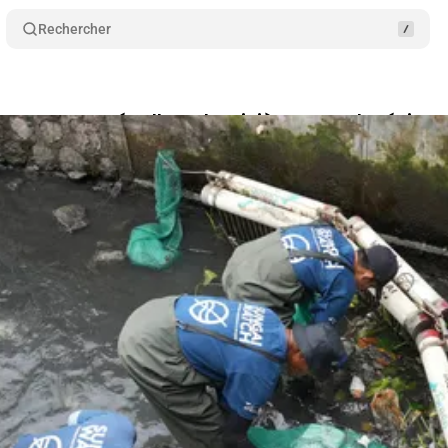
Rechercher
Green-Got : Dépolluer des rivières en Indonésie 
 juillet 2024
•
10 min de lecture