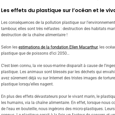
Les effets du plastique sur l’océan et le viv
Les conséquences de la pollution plastique sur l’environnement
tambour, elles sont très néfastes : destruction des habitats mar
destruction de la chaîne alimentaire !
Selon les
estimations de la fondation Ellen Macarthur
, les océ
plastique que de poissons d’ici 2050…
C’est bien connu, la vie sous-marine disparaît à cause de l’inges
plastique. Les animaux sont blessés par les déchets qui envah
avez sûrement déjà vu sur Internet des tristes images de tortur
plastique lorsqu’elles nagent.
En plus des effets dévastateurs pour le vivant marin, le plast
les humains, via la chaîne alimentaire. En effet, lorsque no
de l’eau en bouteille, nous ingérons des micro-plastiques. Leurs
connus. Le plastique serait à la fois un facteur de cancers et u