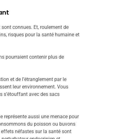
ant
 sont connues. Et, roulement de
ins, risques pour la santé humaine et
ans pourraient contenir plus de
tion et de l’étranglement par le
issent leur environnement. Vous
es s’étouffant avec des sacs
ique représente aussi une menace pour
us consommons du poisson ou buvons
 effets néfastes sur la santé sont
n perturbateur endocrinien et