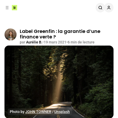
r
c
r
o
e
n
l
t
a
e
t
Label Greenfin : la garantie d’une
n
é
finance verte ?
u
r
par
Aurélie B.
•
19 mars 2021
•
6 min de lecture
a
Partager
l
e
Photo by 
JOHN TOWNER
 / 
Unsplash
Comprendre la finance
Impact